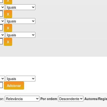
or:
Por ordem
Autores/Regi