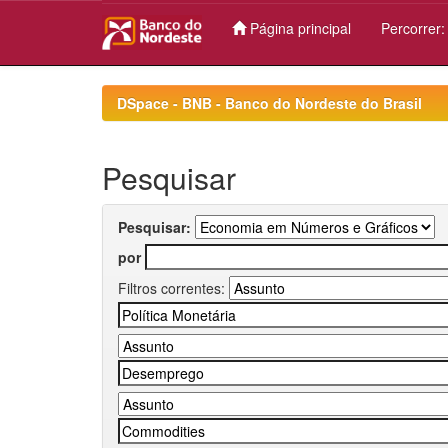
Página principal
Percorrer
Skip
navigation
DSpace - BNB - Banco do Nordeste do Brasil
Pesquisar
Pesquisar:
por
Filtros correntes: