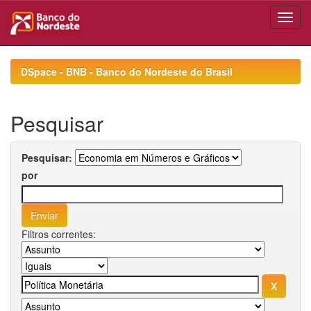
Skip
navigation
DSpace - BNB - Banco do Nordeste do Brasil
Pesquisar
Pesquisar:
por
Filtros correntes: