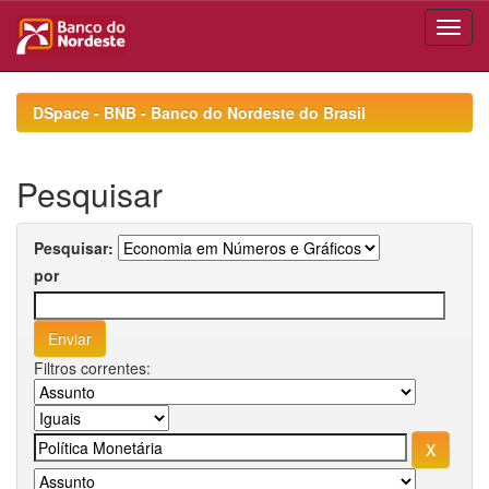
Skip
navigation
DSpace - BNB - Banco do Nordeste do Brasil
Pesquisar
Pesquisar:
por
Filtros correntes: