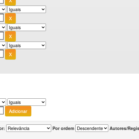
or:
Por ordem
Autores/Regi