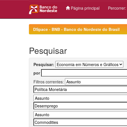
Página principal
Percorrer
Skip
navigation
DSpace - BNB - Banco do Nordeste do Brasil
Pesquisar
Pesquisar:
por
Filtros correntes: