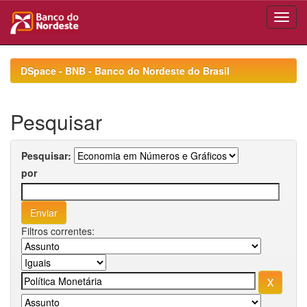
Skip
navigation
DSpace - BNB - Banco do Nordeste do Brasil
Pesquisar
Pesquisar:
por
Filtros correntes: