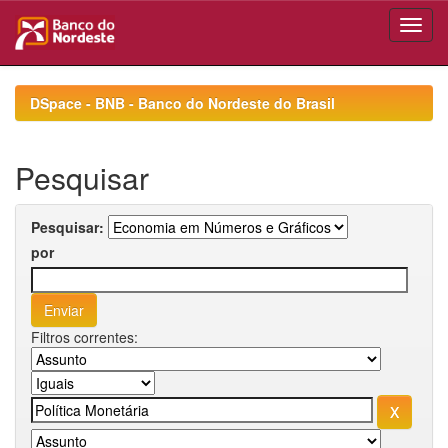
Skip
navigation
DSpace - BNB - Banco do Nordeste do Brasil
Pesquisar
Pesquisar:
por
Filtros correntes: