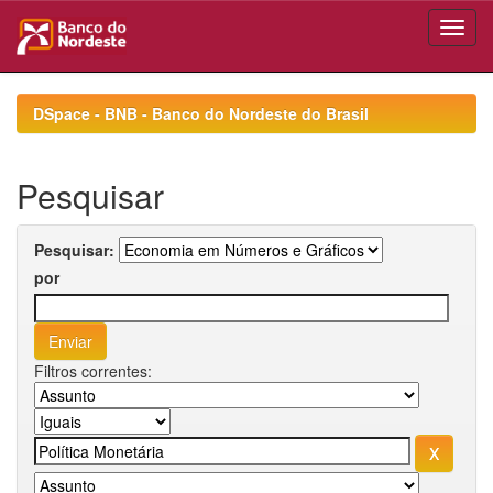
Skip
navigation
DSpace - BNB - Banco do Nordeste do Brasil
Pesquisar
Pesquisar:
por
Filtros correntes: