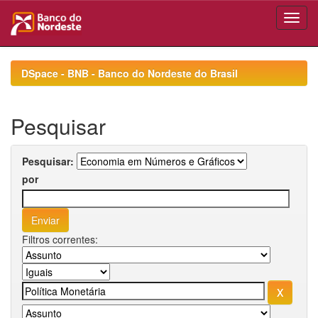
Skip
navigation
DSpace - BNB - Banco do Nordeste do Brasil
Pesquisar
Pesquisar:
por
Filtros correntes: