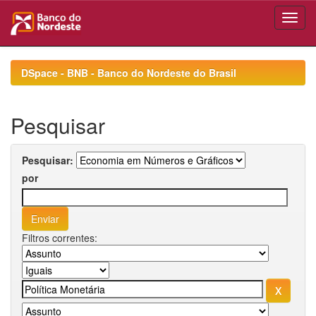
Skip
navigation
DSpace - BNB - Banco do Nordeste do Brasil
Pesquisar
Pesquisar:
por
Filtros correntes: