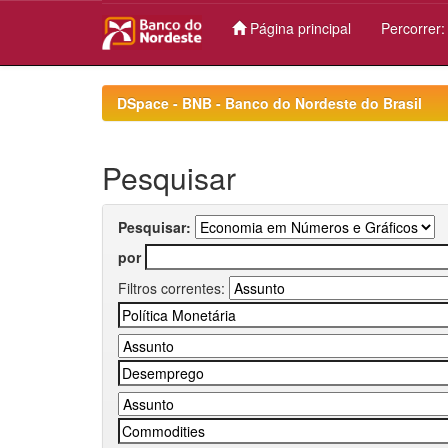
Página principal
Percorrer
Skip
navigation
DSpace - BNB - Banco do Nordeste do Brasil
Pesquisar
Pesquisar:
por
Filtros correntes: