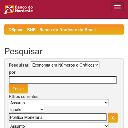
Skip
navigation
DSpace - BNB - Banco do Nordeste do Brasil
Pesquisar
Pesquisar:
por
Filtros correntes: