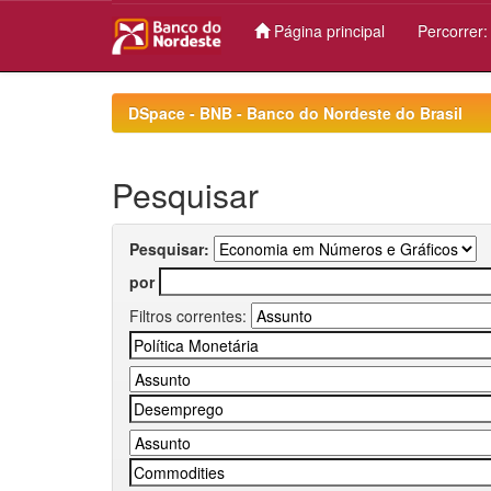
Página principal
Percorrer
Skip
navigation
DSpace - BNB - Banco do Nordeste do Brasil
Pesquisar
Pesquisar:
por
Filtros correntes: