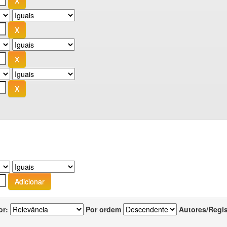
or:
Por ordem
Autores/Regi