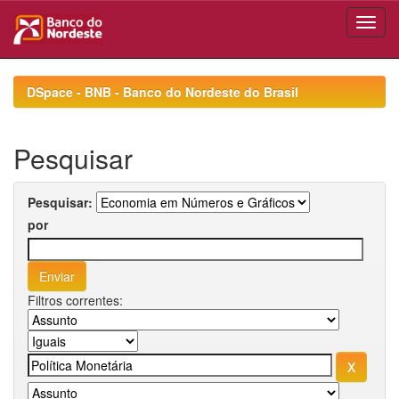
Skip
navigation
DSpace - BNB - Banco do Nordeste do Brasil
Pesquisar
Pesquisar:
por
Filtros correntes: