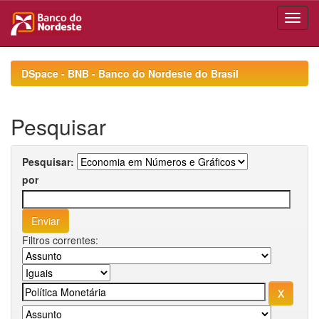
Skip
navigation
DSpace - BNB - Banco do Nordeste do Brasil
Pesquisar
Pesquisar:
por
Filtros correntes: