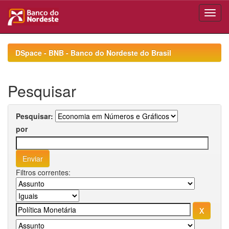
Skip
navigation
DSpace - BNB - Banco do Nordeste do Brasil
Pesquisar
Pesquisar:
por
Filtros correntes: