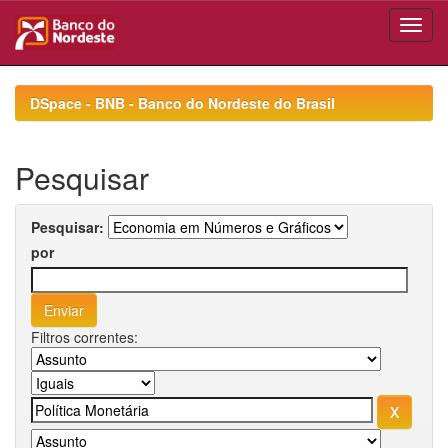
Skip
navigation
DSpace - BNB - Banco do Nordeste do Brasil
Pesquisar
Pesquisar:
por
Filtros correntes: