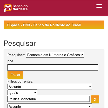
Skip
navigation
DSpace - BNB - Banco do Nordeste do Brasil
Pesquisar
Pesquisar:
por
Filtros correntes: