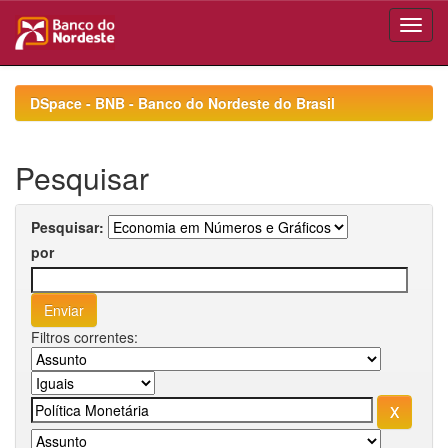
Skip
navigation
DSpace - BNB - Banco do Nordeste do Brasil
Pesquisar
Pesquisar:
por
Filtros correntes: