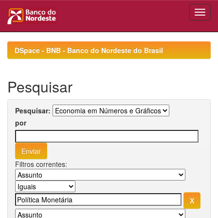
Skip
navigation
DSpace - BNB - Banco do Nordeste do Brasil
Pesquisar
Pesquisar:
por
Filtros correntes: