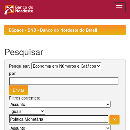
Skip
navigation
DSpace - BNB - Banco do Nordeste do Brasil
Pesquisar
Pesquisar:
por
Filtros correntes: