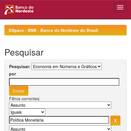
Skip
navigation
DSpace - BNB - Banco do Nordeste do Brasil
Pesquisar
Pesquisar:
por
Filtros correntes: