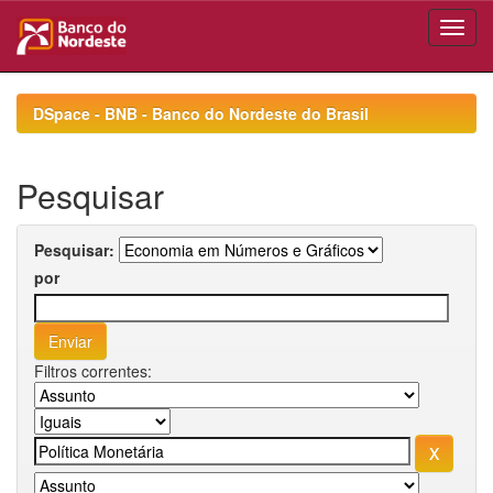
Skip
navigation
DSpace - BNB - Banco do Nordeste do Brasil
Pesquisar
Pesquisar:
por
Filtros correntes: