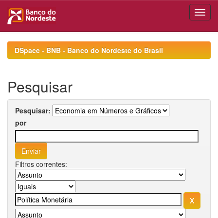
Skip
navigation
DSpace - BNB - Banco do Nordeste do Brasil
Pesquisar
Pesquisar:
por
Filtros correntes: