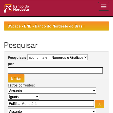
Skip
navigation
DSpace - BNB - Banco do Nordeste do Brasil
Pesquisar
Pesquisar:
por
Filtros correntes: