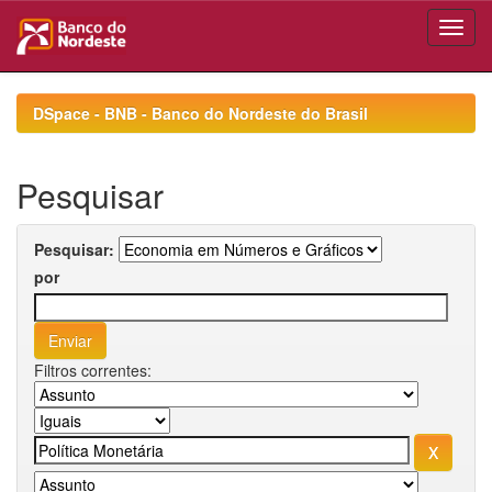
Skip
navigation
DSpace - BNB - Banco do Nordeste do Brasil
Pesquisar
Pesquisar:
por
Filtros correntes: