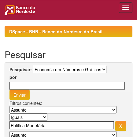
Skip
navigation
DSpace - BNB - Banco do Nordeste do Brasil
Pesquisar
Pesquisar:
por
Filtros correntes: