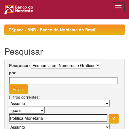
Skip
navigation
DSpace - BNB - Banco do Nordeste do Brasil
Pesquisar
Pesquisar:
por
Filtros correntes: