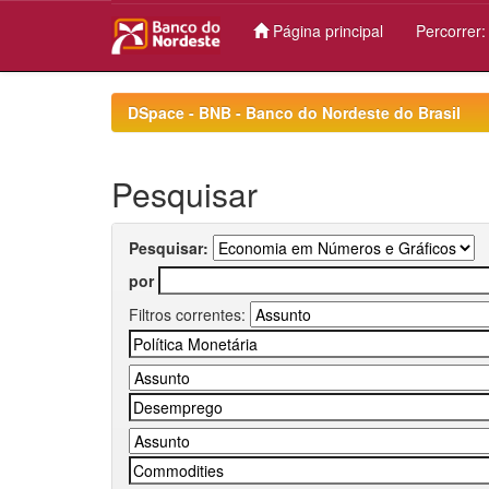
Página principal
Percorrer
Skip
navigation
DSpace - BNB - Banco do Nordeste do Brasil
Pesquisar
Pesquisar:
por
Filtros correntes: