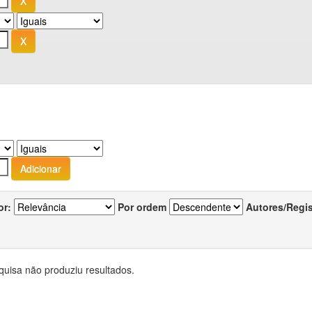
or:
Por ordem
Autores/Regi
quisa não produziu resultados.