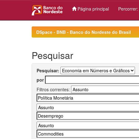
Página principal
Percorrer
Skip
navigation
DSpace - BNB - Banco do Nordeste do Brasil
Pesquisar
Pesquisar:
por
Filtros correntes: