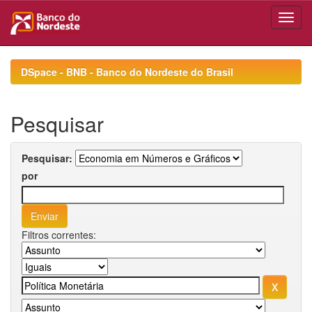
Skip
navigation
DSpace - BNB - Banco do Nordeste do Brasil
Pesquisar
Pesquisar:
por
Filtros correntes: