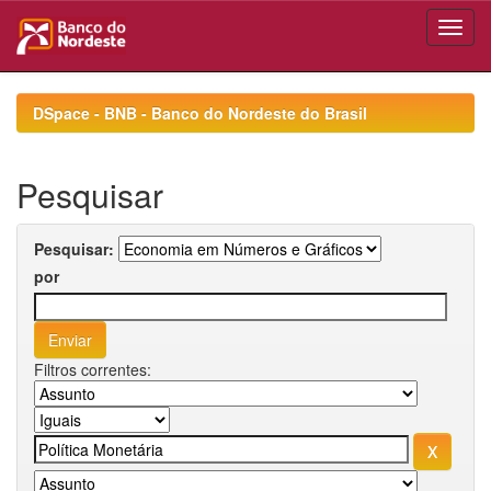
Skip
navigation
DSpace - BNB - Banco do Nordeste do Brasil
Pesquisar
Pesquisar:
por
Filtros correntes: