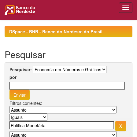
Skip
navigation
DSpace - BNB - Banco do Nordeste do Brasil
Pesquisar
Pesquisar:
por
Filtros correntes: