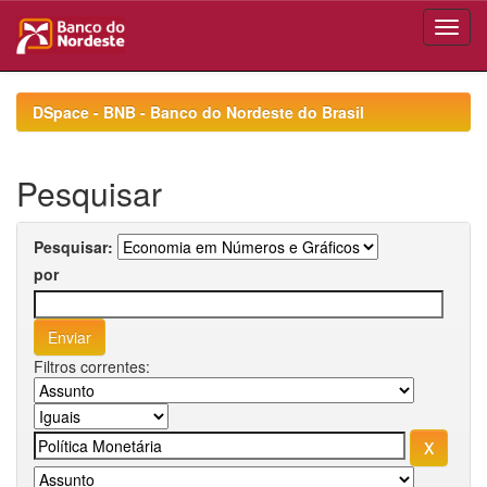
Skip
navigation
DSpace - BNB - Banco do Nordeste do Brasil
Pesquisar
Pesquisar:
por
Filtros correntes: