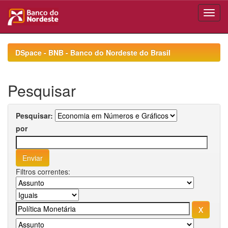
Skip
navigation
DSpace - BNB - Banco do Nordeste do Brasil
Pesquisar
Pesquisar:
por
Filtros correntes: