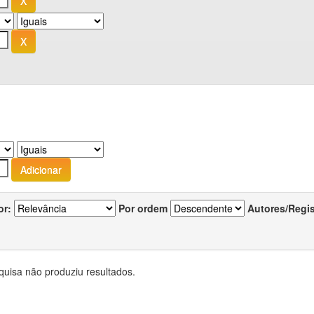
or:
Por ordem
Autores/Regi
quisa não produziu resultados.