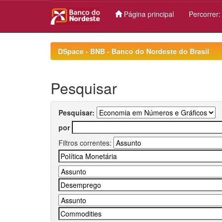
Página principal
Percorrer
Skip
navigation
DSpace - BNB - Banco do Nordeste do Brasil
Pesquisar
Pesquisar:
por
Filtros correntes: