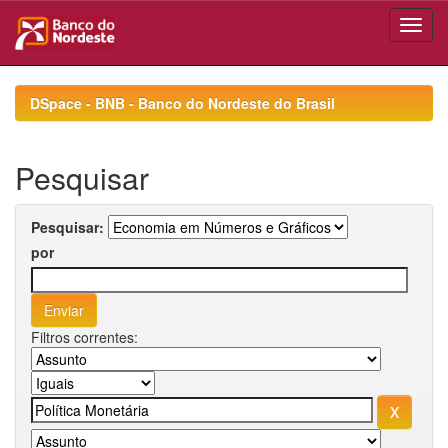
Skip
navigation
DSpace - BNB - Banco do Nordeste do Brasil
Pesquisar
Pesquisar:
por
Filtros correntes: