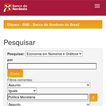
Skip
navigation
DSpace - BNB - Banco do Nordeste do Brasil
Pesquisar
Pesquisar:
por
Filtros correntes: