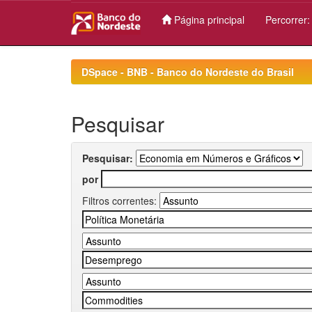
Página principal
Percorrer
Skip
navigation
DSpace - BNB - Banco do Nordeste do Brasil
Pesquisar
Pesquisar:
por
Filtros correntes: