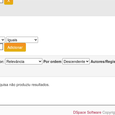
or:
Por ordem
Autores/Regi
quisa não produziu resultados.
DSpace Software
Copyrig