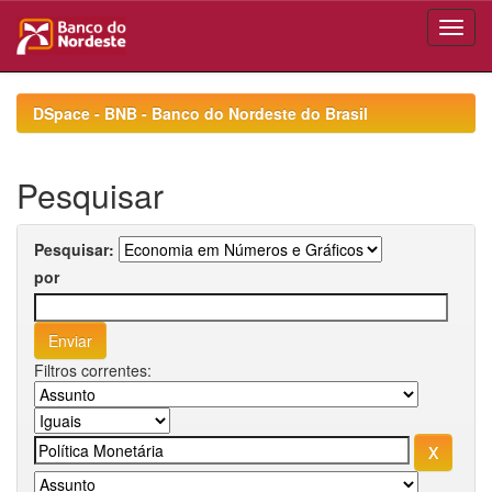
Skip
navigation
DSpace - BNB - Banco do Nordeste do Brasil
Pesquisar
Pesquisar:
por
Filtros correntes: