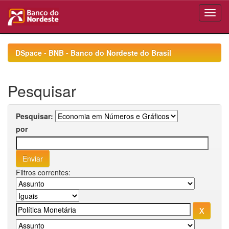
Skip
navigation
DSpace - BNB - Banco do Nordeste do Brasil
Pesquisar
Pesquisar:
por
Filtros correntes: