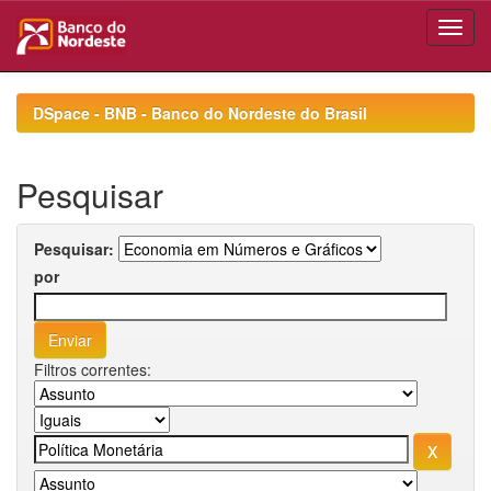
Skip
navigation
DSpace - BNB - Banco do Nordeste do Brasil
Pesquisar
Pesquisar:
por
Filtros correntes: