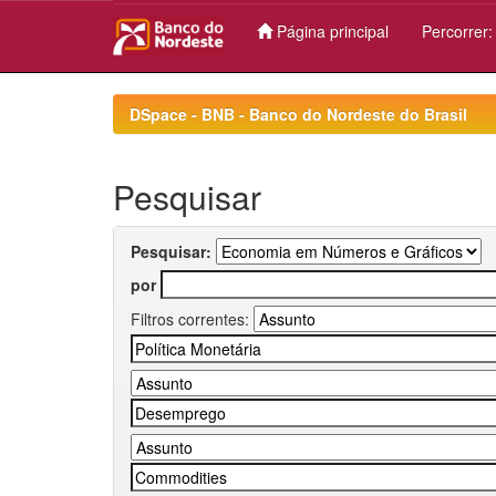
Página principal
Percorrer
Skip
navigation
DSpace - BNB - Banco do Nordeste do Brasil
Pesquisar
Pesquisar:
por
Filtros correntes: