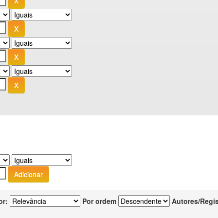
or:
Por ordem
Autores/Regi