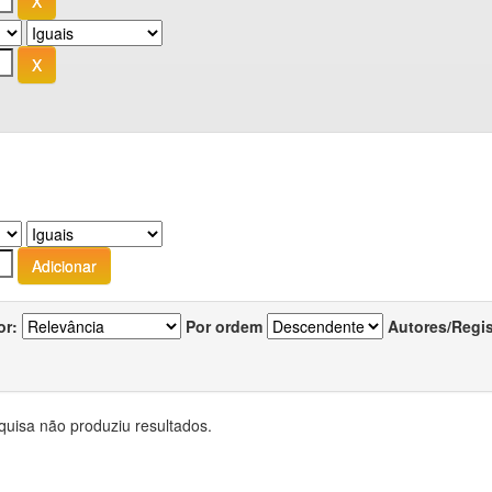
or:
Por ordem
Autores/Regi
quisa não produziu resultados.