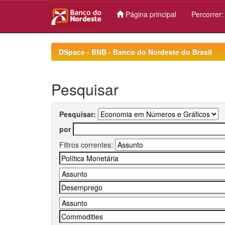
Página principal
Percorrer
Skip
navigation
DSpace - BNB - Banco do Nordeste do Brasil
Pesquisar
Pesquisar:
por
Filtros correntes: