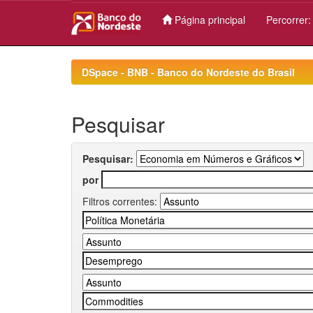
Página principal
Percorrer
Skip
navigation
DSpace - BNB - Banco do Nordeste do Brasil
Pesquisar
Pesquisar:
por
Filtros correntes: