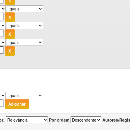
or:
Por ordem
Autores/Regi