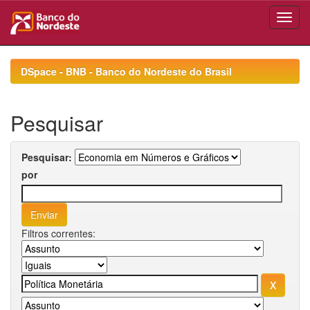
Skip
navigation
DSpace - BNB - Banco do Nordeste do Brasil
Pesquisar
Pesquisar:
por
Filtros correntes: