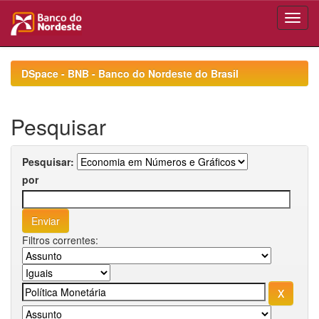
Skip
navigation
DSpace - BNB - Banco do Nordeste do Brasil
Pesquisar
Pesquisar:
por
Filtros correntes: