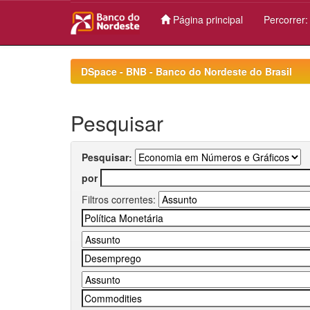
Página principal
Percorrer
Skip
navigation
DSpace - BNB - Banco do Nordeste do Brasil
Pesquisar
Pesquisar:
por
Filtros correntes: