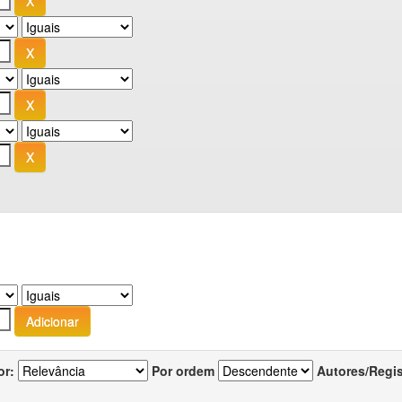
or:
Por ordem
Autores/Regi