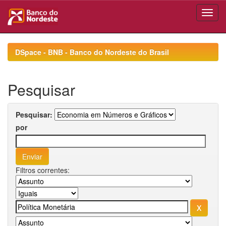
Skip
navigation
DSpace - BNB - Banco do Nordeste do Brasil
Pesquisar
Pesquisar:
por
Filtros correntes: