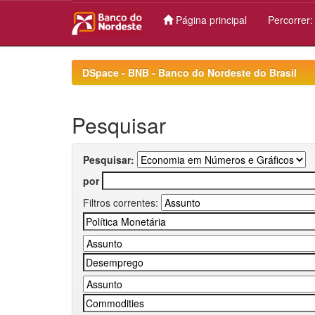
Página principal
Percorrer
Skip
navigation
DSpace - BNB - Banco do Nordeste do Brasil
Pesquisar
Pesquisar:
por
Filtros correntes: