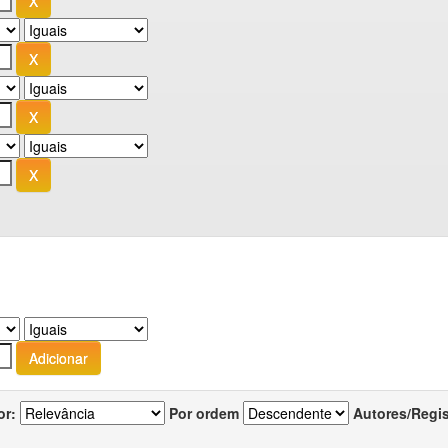
or:
Por ordem
Autores/Regi