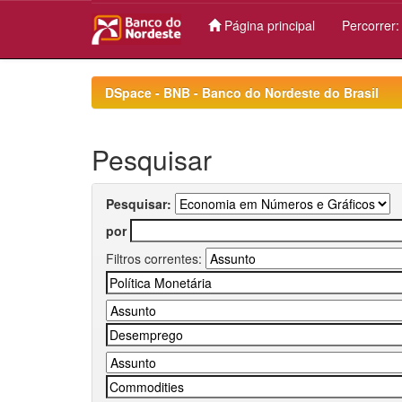
Página principal
Percorrer
Skip
navigation
DSpace - BNB - Banco do Nordeste do Brasil
Pesquisar
Pesquisar:
por
Filtros correntes: